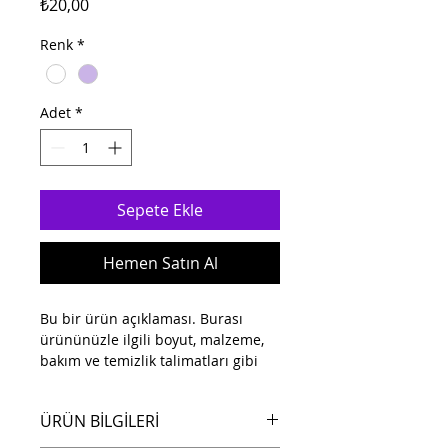
Fiyat
₺20,00
Renk
*
Adet
*
Sepete Ekle
Hemen Satın Al
Bu bir ürün açıklaması. Burası 
ürününüzle ilgili boyut, malzeme, 
bakım ve temizlik talimatları gibi 
daha ayrıntılı bilgileri eklemek için 
ideal bir yer.
ÜRÜN BİLGİLERİ