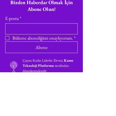
Bizden Haberdar Olmak İçin
Abone Olun!
E-posta
*
Bültene aboneliğimi onaylıyorum.
*
Abone
Çeşme Kadın Liderler Zirvesi,
Kamu
Teknoloji Platformu
tarafından
düzenlenmektedir.
© 2025 - CWLS