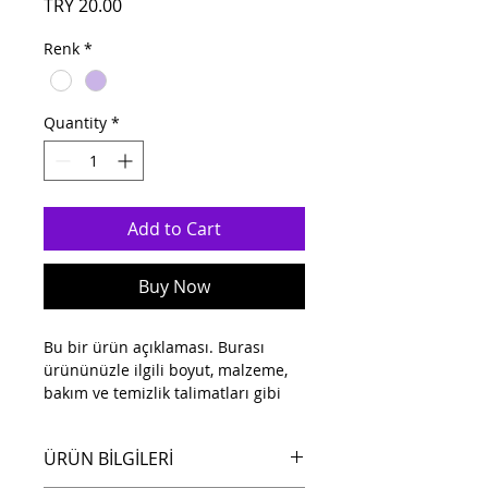
Price
TRY 20.00
Renk
*
Quantity
*
Add to Cart
Buy Now
Bu bir ürün açıklaması. Burası 
ürününüzle ilgili boyut, malzeme, 
bakım ve temizlik talimatları gibi 
daha ayrıntılı bilgileri eklemek için 
ideal bir yer.
ÜRÜN BİLGİLERİ